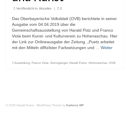
Veröffentlicht in:
Aktuelles
|
0
Das Oberbayerische Volksblatt (OVB) berichtete in seiner
Ausgabe vom 04.04.2019 über die
Gemeinschaftsausstellung von Harald Pütz und Franco
Viola beim Kunst- und Kulturverein zu Hohenaschau. Hier
der Link zur Onlineausgabe der Zeitung. „Puetz arbeitet
mit den Mitteln diffizilster Farbsetzungen und …
Weiter
Ausstellung
,
Franco Viola
,
Grenzgänger
,
Harald Puetz
,
Hohenaschau
,
OVB
© 2026 Harald Puetz - WordPress Theme by
Kadence WP