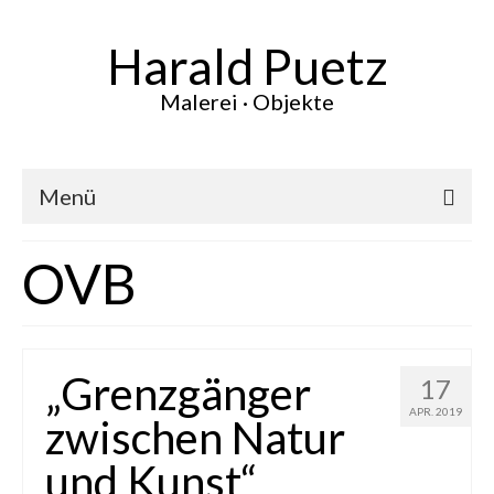
Harald Puetz
Malerei · Objekte
Menü
Aktuelles
OVB
Werke
Vita
„Grenzgänger
17
Ausstellungen
APR. 2019
zwischen Natur
Presse
und Kunst“
Kontakt