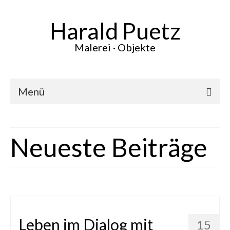
Harald Puetz
Malerei · Objekte
Menü
Aktuelles
Neueste Beiträge
Werke
Vita
Ausstellungen
Presse
Leben im Dialog mit
15
Kontakt