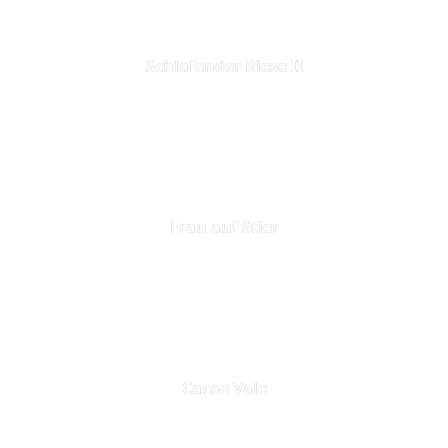
Schlafender Riese II
Frau auf Stier
Carne Vale