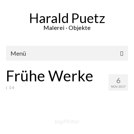
Harald Puetz
Malerei · Objekte
Menü
Frühe Werke
Aktuelles
6
Werke
NOV. 2017
|
0
Vita
Ausstellungen
Presse
Jagdfieber
Kontakt