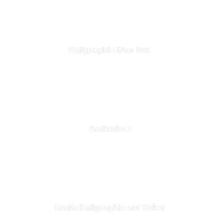
Kaligraphie über Rot
Arabeske I
Große Kaligraphie auf Ocker