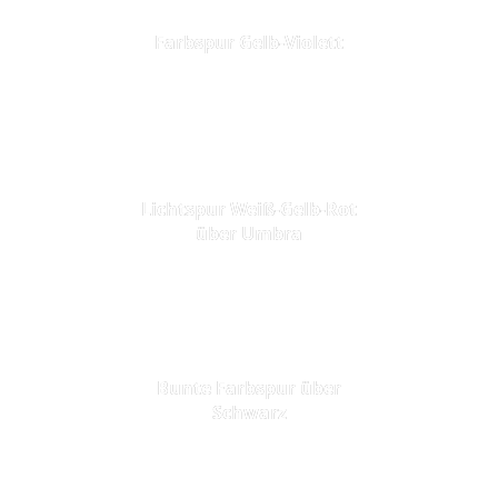
Farbspur Gelb-Violett
Lichtspur Weiß-Gelb-Rot
über Umbra
Bunte Farbspur über
Schwarz