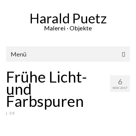
Harald Puetz
Malerei · Objekte
Menü
Frühe Licht-
Aktuelles
6
und
Werke
NOV. 2017
Farbspuren
Vita
Ausstellungen
|
0
Presse
Kontakt