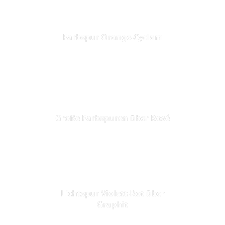
Farbspur Orange-Cyclam
Große Farbspuren über Rosé
Lichtspur Violett-Rot über
Graphit