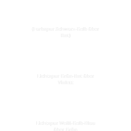
(Farbspur Schwarz-Gelb über
Rot)
Lichtspur Grün-Rot über
Violett
Lichtspur Weiß-Gelb-Blau
über Grün