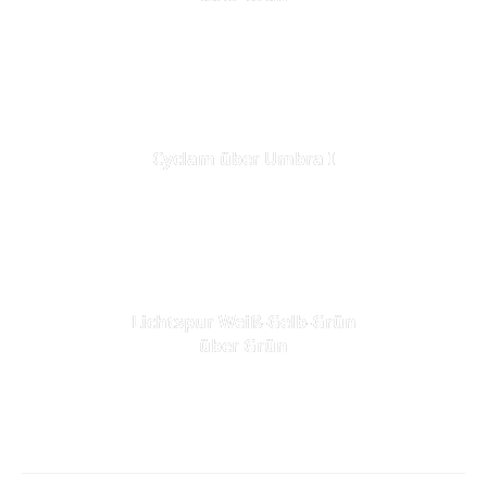
Cyclam über Umbra I
Lichtspur Weiß-Gelb-Grün
über Grün