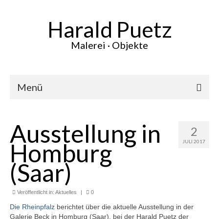
Harald Puetz
Malerei · Objekte
Menü
Aktuelles
Ausstellung in
2
Werke
Homburg
JULI 2017
Vita
(Saar)
Ausstellungen
Veröffentlicht in:
Presse
Aktuelles
|
0
Die Rheinpfalz
berichtet über die aktuelle Ausstellung in der
Kontakt
Galerie Beck in Homburg (Saar), bei der Harald Puetz der