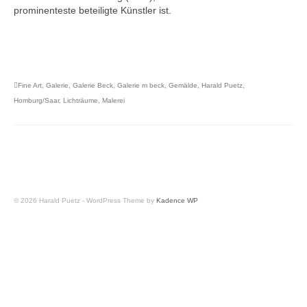
prominenteste beteiligte Künstler ist.
Fine Art
,
Galerie
,
Galerie Beck
,
Galerie m beck
,
Gemälde
,
Harald Puetz
,
Homburg/Saar
,
Lichträume
,
Malerei
© 2026 Harald Puetz - WordPress Theme by
Kadence WP